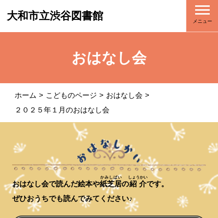
大和市立渋谷図書館
メニュー
おはなし会
ホーム
こどものページ
おはなし会
２０２５年１月のおはなし会
かみしばい
しょうかい
おはなし会で読んだ絵本や
紙芝居
の
紹介
です。
ぜひおうちでも読んでみてください♪